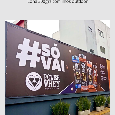
Lona 300grs
com ilhós outdoor